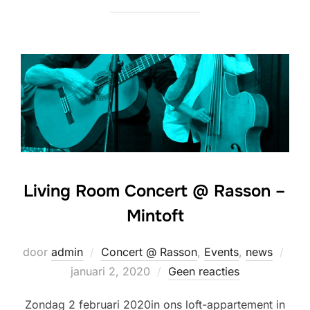
Living Room Concert @ Rasson –
Mintoft
Gepl
door
admin
Concert @ Rasson
,
Events
,
news
op
januari 2, 2020
Geen reacties
Zondag 2 februari 2020in ons loft-appartement in