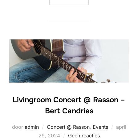
Livingroom Concert @ Rasson –
Bert Candries
Geplaatst
door
admin
Concert @ Rasson
,
Events
april
op
29, 2024
Geen reacties