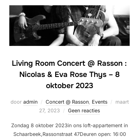
Living Room Concert @ Rasson :
Nicolas & Eva Rose Thys – 8
oktober 2023
Geplaatst
door
admin
Concert @ Rasson
,
Events
maart
op
27, 2023
Geen reacties
Zondag 8 oktober 2023in ons loft-appartement in
Schaarbeek,Rassonstraat 47Deuren open: 16:00