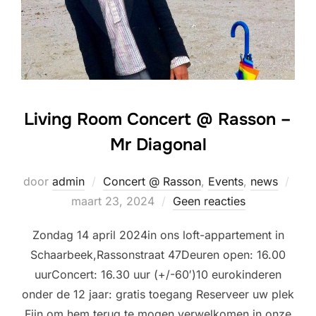
Living Room Concert @ Rasson –
Mr Diagonal
Gepl
door
admin
Concert @ Rasson
,
Events
,
news
op
maart 23, 2024
Geen reacties
Zondag 14 april 2024in ons loft-appartement in
Schaarbeek,Rassonstraat 47Deuren open: 16.00
uurConcert: 16.30 uur (+/-60′)10 eurokinderen
onder de 12 jaar: gratis toegang Reserveer uw plek
Fijn om hem terug te mogen verwelkomen in onze