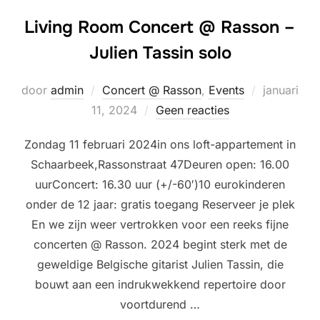
Living Room Concert @ Rasson –
Julien Tassin solo
Geplaatst
door
admin
Concert @ Rasson
,
Events
januari
op
11, 2024
Geen reacties
Zondag 11 februari 2024in ons loft-appartement in
Schaarbeek,Rassonstraat 47Deuren open: 16.00
uurConcert: 16.30 uur (+/-60′)10 eurokinderen
onder de 12 jaar: gratis toegang Reserveer je plek
En we zijn weer vertrokken voor een reeks fijne
concerten @ Rasson. 2024 begint sterk met de
geweldige Belgische gitarist Julien Tassin, die
bouwt aan een indrukwekkend repertoire door
voortdurend …