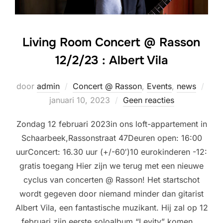
Living Room Concert @ Rasson
12/2/23 : Albert Vila
Gepl
door
admin
Concert @ Rasson
,
Events
,
news
op
januari 10, 2023
Geen reacties
Zondag 12 februari 2023in ons loft-appartement in
Schaarbeek,Rassonstraat 47Deuren open: 16:00
uurConcert: 16.30 uur (+/-60′)10 eurokinderen -12:
gratis toegang Hier zijn we terug met een nieuwe
cyclus van concerten @ Rasson! Het startschot
wordt gegeven door niemand minder dan gitarist
Albert Vila, een fantastische muzikant. Hij zal op 12
februari zijn eerste soloalbum “Levity” komen …