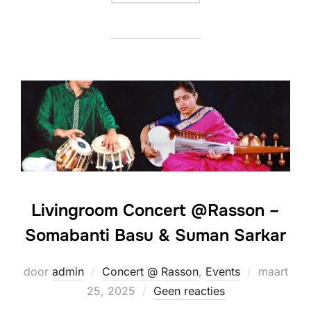
Livingroom Concert @Rasson –
Somabanti Basu & Suman Sarkar
Geplaatst
door
admin
Concert @ Rasson
,
Events
maart
op
25, 2025
Geen reacties