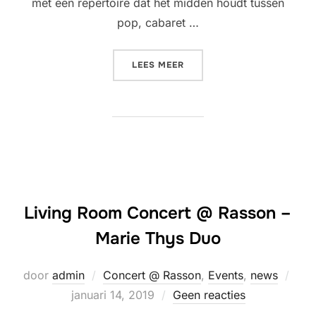
met een repertoire dat het midden houdt tussen
pop, cabaret …
“LIVINGROOM CONCERT @ 
LEES MEER
Living Room Concert @ Rasson –
Marie Thys Duo
Gepl
door
admin
Concert @ Rasson
,
Events
,
news
op
januari 14, 2019
Geen reacties