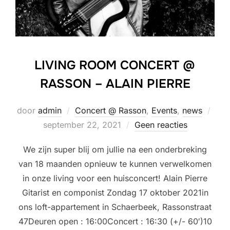
LIVING ROOM CONCERT @
RASSON – ALAIN PIERRE
Gepl
door
admin
Concert @ Rasson
,
Events
,
news
op
september 22, 2021
Geen reacties
We zijn super blij om jullie na een onderbreking
van 18 maanden opnieuw te kunnen verwelkomen
in onze living voor een huisconcert! Alain Pierre
Gitarist en componist Zondag 17 oktober 2021in
ons loft-appartement in Schaerbeek, Rassonstraat
47Deuren open : 16:00Concert : 16:30 (+/- 60′)10