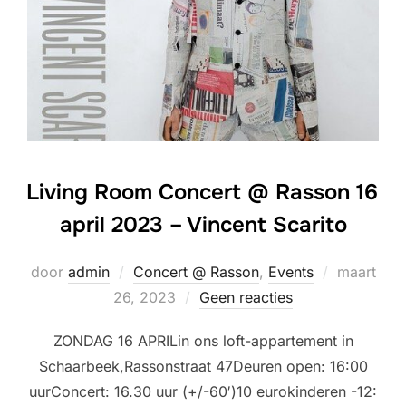
Living Room Concert @ Rasson 16
april 2023 – Vincent Scarito
Geplaatst
door
admin
Concert @ Rasson
,
Events
maart
op
26, 2023
Geen reacties
ZONDAG 16 APRILin ons loft-appartement in
Schaarbeek,Rassonstraat 47Deuren open: 16:00
uurConcert: 16.30 uur (+/-60′)10 eurokinderen -12: