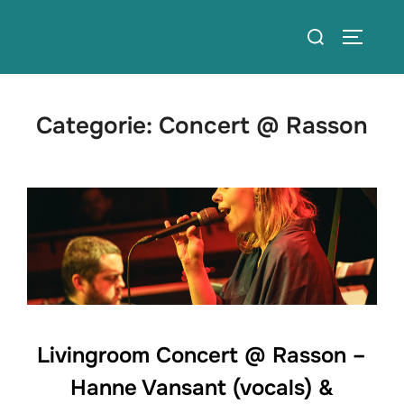
Ga
Zoek
naar
TOGGLE
naar:
de
inhoud
Categorie:
Concert @ Rasson
Livingroom Concert @ Rasson –
Hanne Vansant (vocals) &