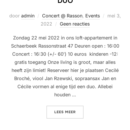
DUO
Geplaatst
door
admin
Concert @ Rasson
,
Events
mei 3,
op
2022
Geen reacties
Zondag 22 mei 2022 in ons loft-appartement in
Schaerbeek Rassonstraat 47 Deuren open : 16:00
Concert : 16:30 (+/- 60′) 10 euros kinderen -12:
gratis toegang Onze living is groot, maar alles
heeft zijn limiet! Reserveer hier je plaatsen Cecilé
Broché, viool Jan Rzewski, sopraansax Jan en
Cécile vormen al enige tijd een duo. Allebei
houden …
“LIVING ROOM CONCERT @
LEES MEER