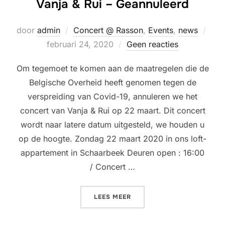
Vanja & Rui – Geannuleerd
Gepl
door
admin
Concert @ Rasson
,
Events
,
news
op
februari 24, 2020
Geen reacties
Om tegemoet te komen aan de maatregelen die de
Belgische Overheid heeft genomen tegen de
verspreiding van Covid-19, annuleren we het
concert van Vanja & Rui op 22 maart. Dit concert
wordt naar latere datum uitgesteld, we houden u
op de hoogte. Zondag 22 maart 2020 in ons loft-
appartement in Schaarbeek Deuren open : 16:00
/ Concert …
“LIVING ROOM CONCERT @
LEES MEER