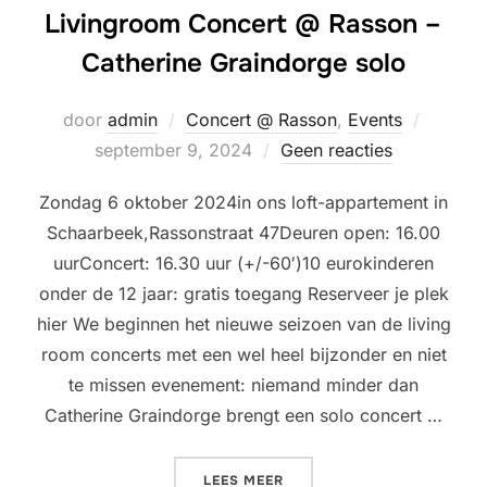
Livingroom Concert @ Rasson –
Catherine Graindorge solo
Geplaat
door
admin
Concert @ Rasson
,
Events
op
september 9, 2024
Geen reacties
Zondag 6 oktober 2024in ons loft-appartement in
Schaarbeek,Rassonstraat 47Deuren open: 16.00
uurConcert: 16.30 uur (+/-60′)10 eurokinderen
onder de 12 jaar: gratis toegang Reserveer je plek
hier We beginnen het nieuwe seizoen van de living
room concerts met een wel heel bijzonder en niet
te missen evenement: niemand minder dan
Catherine Graindorge brengt een solo concert …
“LIVINGROOM CONCERT @ 
LEES MEER