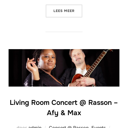
“LIVING ROOM CONCERT @ 
LEES MEER
Living Room Concert @ Rasson –
Afy & Max
Geplaat
door
admin
Concert @ Rasson
,
Events