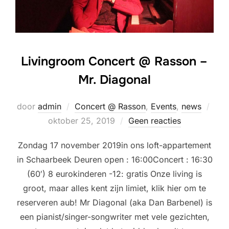
Livingroom Concert @ Rasson –
Mr. Diagonal
Gepl
door
admin
Concert @ Rasson
,
Events
,
news
op
oktober 25, 2019
Geen reacties
Zondag 17 november 2019in ons loft-appartement
in Schaarbeek Deuren open : 16:00Concert : 16:30
(60′) 8 eurokinderen -12: gratis Onze living is
groot, maar alles kent zijn limiet, klik hier om te
reserveren aub! Mr Diagonal (aka Dan Barbenel) is
een pianist/singer-songwriter met vele gezichten,