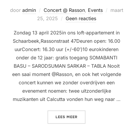
Geplaatst
door
admin
Concert @ Rasson
,
Events
maart
op
25, 2025
Geen reacties
Zondag 13 april 2025in ons loft-appartement in
Schaarbeek,Rassonstraat 47Deuren open: 16.00
uurConcert: 16.30 uur (+/-60′)10 eurokinderen
onder de 12 jaar: gratis toegang SOMABANTI
BASU – SARODSUMAN SARKAR – TABLA Nooit
een saai moment @Rasson, en ook het volgende
concert kunnen we zonder overdrijven een
evenement noemen: twee uitzonderlijke
muzikanten uit Calcutta vonden hun weg naar …
“LIVINGROOM CONCERT @
LEES MEER