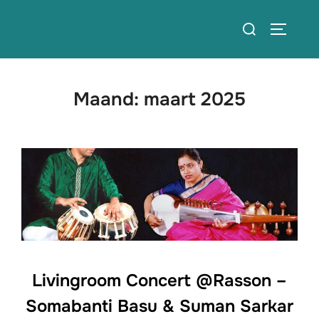
Ga
Zoek
naar
TOGGLE
naar:
de
inhoud
Maand:
maart 2025
Livingroom Concert @Rasson –
Somabanti Basu & Suman Sarkar