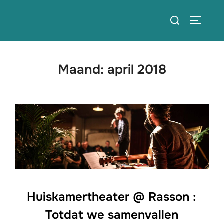
Ga
Zoek
naar
TOGGLE
naar:
de
inhoud
Maand:
april 2018
Huiskamertheater @ Rasson :
Totdat we samenvallen