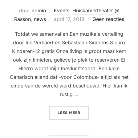
door
admin
Events
,
Huiskamertheater @
Geplaatst
Rasson
,
news
april 17, 2018
Geen reacties
op
Totdat we samenvallen Een muzikale vertelling
door Ine Verhaert en Sebastiaan Simoens 8 euro
Kinderen-12 gratis Onze living is groot maar kent
ook zijn limieten, gelieve je plek te reserveren El
Hierro wordt mijn toevluchtsoord. Een klein
Canarisch eiland dat -voor Colombus- altijd als het
einde van de wereld werd beschouwd. Hier kan ik
rustig …
“HUISKAMERTHEATER @ RA
LEES MEER