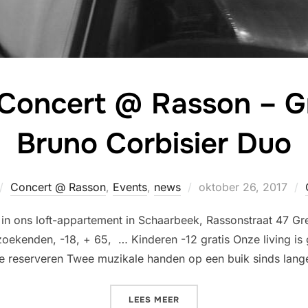
Concert @ Rasson – G
Bruno Corbisier Duo
Geplaatst
Concert @ Rasson
,
Events
,
news
oktober 26, 2017
op
n ons loft-appartement in Schaarbeek, Rassonstraat 47 Gre
zoekenden, -18, + 65, … Kinderen -12 gratis Onze living is g
 te reserveren Twee muzikale handen op een buik sinds lange
“LIVING ROOM CONCERT @
LEES MEER