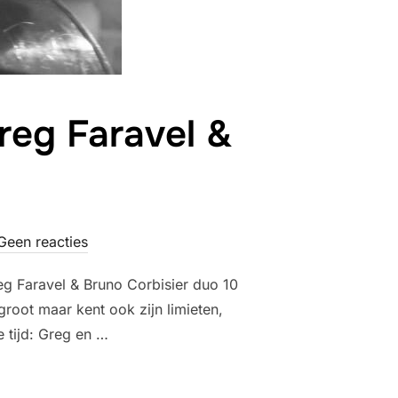
reg Faravel &
Geen reacties
g Faravel & Bruno Corbisier duo 10
root maar kent ook zijn limieten,
 tijd: Greg en …
 RASSON – GREG FARAVEL & BRUNO CORBISIER DUO”