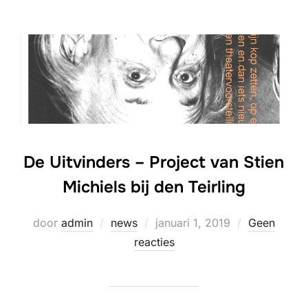
De Uitvinders – Project van Stien
Michiels bij den Teirling
Geplaatst
door
admin
news
januari 1, 2019
Geen
op
reacties