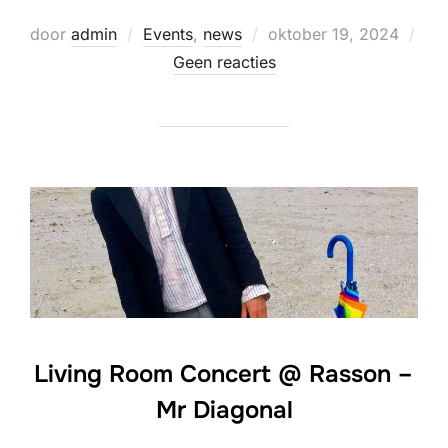
Geplaatst
door
admin
Events
,
news
oktober 19, 2024
op
Geen reacties
Living Room Concert @ Rasson –
Mr Diagonal