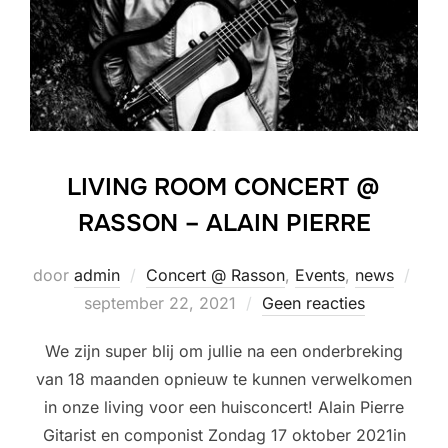
LIVING ROOM CONCERT @
RASSON – ALAIN PIERRE
Gepl
door
admin
Concert @ Rasson
,
Events
,
news
op
september 22, 2021
Geen reacties
We zijn super blij om jullie na een onderbreking
van 18 maanden opnieuw te kunnen verwelkomen
in onze living voor een huisconcert! Alain Pierre
Gitarist en componist Zondag 17 oktober 2021in