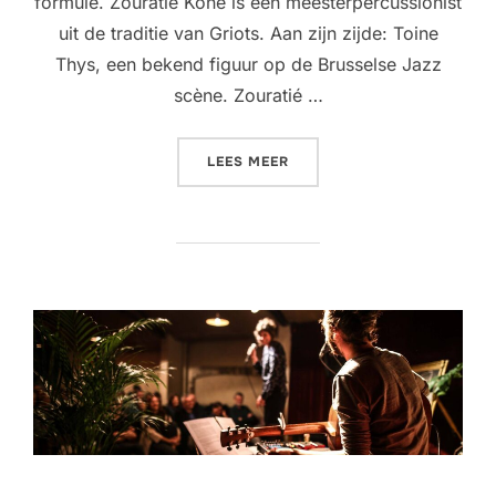
formule. Zouratié Koné is een meesterpercussionist
uit de traditie van Griots. Aan zijn zijde: Toine
Thys, een bekend figuur op de Brusselse Jazz
scène. Zouratié …
“LIVING ROOM CONCERT @
LEES MEER