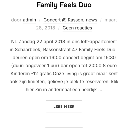
Family Feels Duo
Geplaatst
door
admin
Concert @ Rasson
,
news
maart
op
28, 2018
Geen reacties
NL Zondag 22 april 2018 in ons loft-appartement
in Schaarbeek, Rassonstraat 47 Family Feels Duo
deuren open om 16:00 concert begint om 16:30
(duur: ongeveer 1 uur) bar open tot 20:00 8 euro
Kinderen -12 gratis Onze living is groot maar kent
ook zijn limieten, gelieve je plek te reserveren: klik
hier Zin in andermaal een heerlijk …
“LIVING ROOM CONCERT @ 
LEES MEER