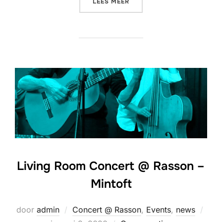
“LIVING ROOM CONCERT @
LEES MEER
Living Room Concert @ Rasson –
Mintoft
Gepl
door
admin
Concert @ Rasson
,
Events
,
news