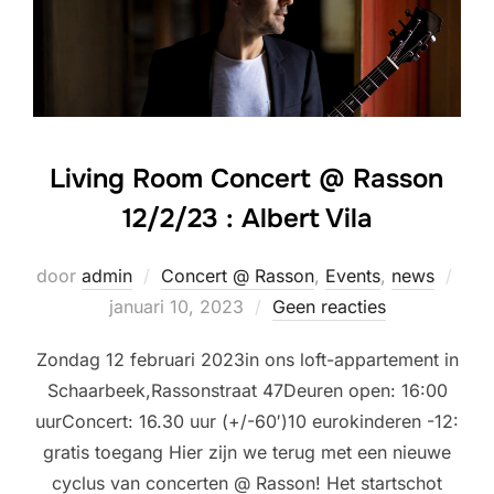
Living Room Concert @ Rasson
12/2/23 : Albert Vila
Gepl
door
admin
Concert @ Rasson
,
Events
,
news
op
januari 10, 2023
Geen reacties
Zondag 12 februari 2023in ons loft-appartement in
Schaarbeek,Rassonstraat 47Deuren open: 16:00
uurConcert: 16.30 uur (+/-60′)10 eurokinderen -12:
gratis toegang Hier zijn we terug met een nieuwe
cyclus van concerten @ Rasson! Het startschot