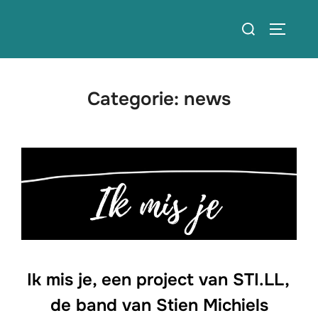
Ga
Zoek
naar
TOGGLE
naar:
de
inhoud
Categorie:
news
Ik mis je, een project van STI.LL,
de band van Stien Michiels