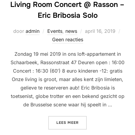
Living Room Concert @ Rasson –
Eric Bribosia Solo
Geplaatst
door
admin
Events
,
news
april 16, 2019
op
Geen reacties
Zondag 19 mei 2019 in ons loft-appartement in
Schaarbeek, Rassonstraat 47 Deuren open : 16:00
Concert : 16:30 (60′) 8 euro kinderen -12: gratis
Onze living is groot, maar alles kent zijn limieten,
gelieve te reserveren aub! Eric Bribosia is
toetsenist, globe trotter en een bekend gezicht op
de Brusselse scene waar hij speelt in …
“LIVING ROOM CONCERT @ 
LEES MEER