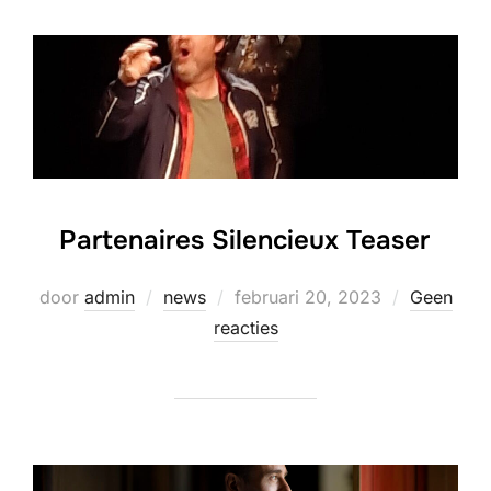
Partenaires Silencieux Teaser
Geplaatst
door
admin
news
februari 20, 2023
Geen
op
reacties