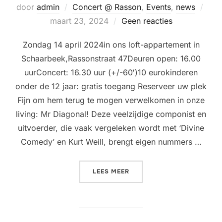
Gepl
door
admin
Concert @ Rasson
,
Events
,
news
op
maart 23, 2024
Geen reacties
Zondag 14 april 2024in ons loft-appartement in
Schaarbeek,Rassonstraat 47Deuren open: 16.00
uurConcert: 16.30 uur (+/-60′)10 eurokinderen
onder de 12 jaar: gratis toegang Reserveer uw plek
Fijn om hem terug te mogen verwelkomen in onze
living: Mr Diagonal! Deze veelzijdige componist en
uitvoerder, die vaak vergeleken wordt met ‘Divine
Comedy’ en Kurt Weill, brengt eigen nummers …
“LIVING ROOM CONCERT @
LEES MEER