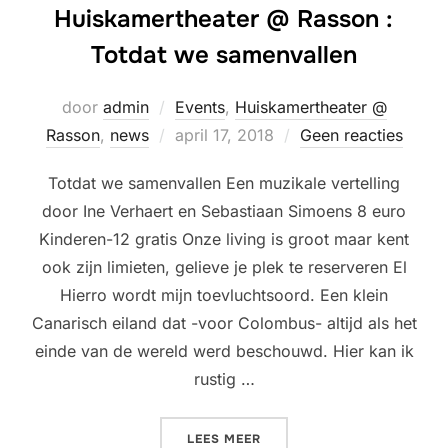
Huiskamertheater @ Rasson :
Totdat we samenvallen
door
admin
Events
,
Huiskamertheater @
Geplaatst
Rasson
,
news
april 17, 2018
Geen reacties
op
Totdat we samenvallen Een muzikale vertelling
door Ine Verhaert en Sebastiaan Simoens 8 euro
Kinderen-12 gratis Onze living is groot maar kent
ook zijn limieten, gelieve je plek te reserveren El
Hierro wordt mijn toevluchtsoord. Een klein
Canarisch eiland dat -voor Colombus- altijd als het
einde van de wereld werd beschouwd. Hier kan ik
rustig …
“HUISKAMERTHEATER @ RA
LEES MEER