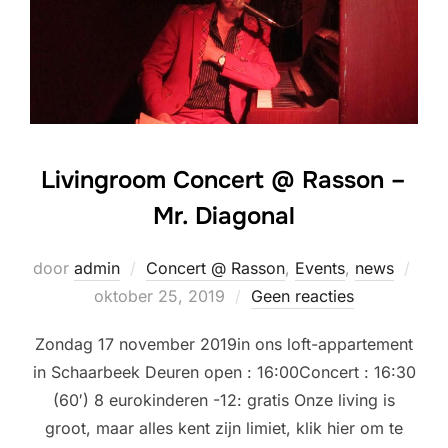
Livingroom Concert @ Rasson –
Mr. Diagonal
Gepl
door
admin
Concert @ Rasson
,
Events
,
news
op
oktober 25, 2019
Geen reacties
Zondag 17 november 2019in ons loft-appartement
in Schaarbeek Deuren open : 16:00Concert : 16:30
(60′) 8 eurokinderen -12: gratis Onze living is
groot, maar alles kent zijn limiet, klik hier om te