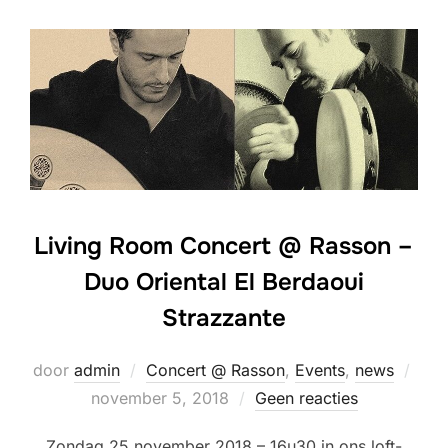
Living Room Concert @ Rasson –
Duo Oriental El Berdaoui
Strazzante
Gepl
door
admin
Concert @ Rasson
,
Events
,
news
op
november 5, 2018
Geen reacties
Zondag 25 november 2018 – 16u30 in ons loft-