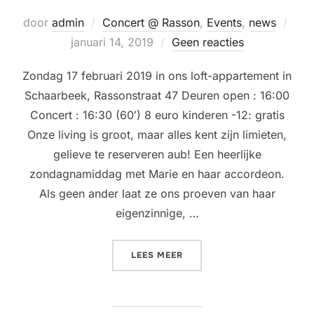
Gepl
door
admin
Concert @ Rasson
,
Events
,
news
op
januari 14, 2019
Geen reacties
Zondag 17 februari 2019 in ons loft-appartement in
Schaarbeek, Rassonstraat 47 Deuren open : 16:00
Concert : 16:30 (60′) 8 euro kinderen -12: gratis
Onze living is groot, maar alles kent zijn limieten,
gelieve te reserveren aub! Een heerlijke
zondagnamiddag met Marie en haar accordeon.
Als geen ander laat ze ons proeven van haar
eigenzinnige, …
“LIVING ROOM CONCERT @
LEES MEER