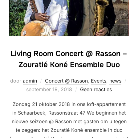
Living Room Concert @ Rasson –
Zouratié Koné Ensemble Duo
Gepl
door
admin
Concert @ Rasson
,
Events
,
news
op
september 19, 2018
Geen reacties
Zondag 21 oktober 2018 in ons loft-appartement
in Schaarbeek, Rassonstraat 47 We beginnen het
nieuwe seizoen @ Rasson met gasten om u tegen
te zeggen: het Zouratié Koné ensemble in duo