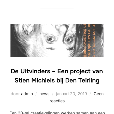
De Uitvinders – Een project van
Stien Michiels bij Den Teirling
Geplaatst
door
admin
news
januari 20, 2019
Geen
op
reacties
Een 20-tal creatievelingen werken samen aan een