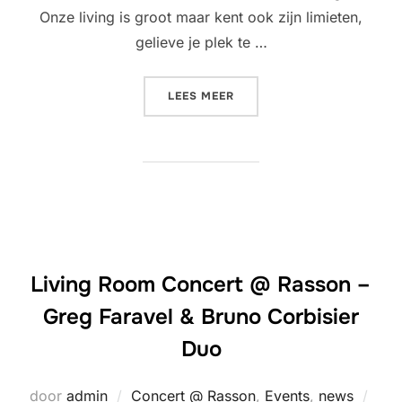
Onze living is groot maar kent ook zijn limieten,
gelieve je plek te …
“LIVING ROOM CONCERT @
LEES MEER
Living Room Concert @ Rasson –
Greg Faravel & Bruno Corbisier
Duo
Gepl
door
admin
Concert @ Rasson
,
Events
,
news