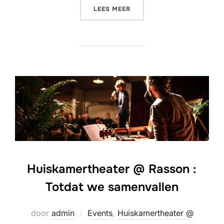
“LIVING ROOM CONCERT @ 
LEES MEER
Huiskamertheater @ Rasson :
Totdat we samenvallen
door
admin
Events
,
Huiskamertheater @