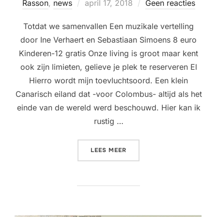
Geplaatst
Rasson
,
news
april 17, 2018
Geen reacties
op
Totdat we samenvallen Een muzikale vertelling
door Ine Verhaert en Sebastiaan Simoens 8 euro
Kinderen-12 gratis Onze living is groot maar kent
ook zijn limieten, gelieve je plek te reserveren El
Hierro wordt mijn toevluchtsoord. Een klein
Canarisch eiland dat -voor Colombus- altijd als het
einde van de wereld werd beschouwd. Hier kan ik
rustig …
“HUISKAMERTHEATER @ RA
LEES MEER