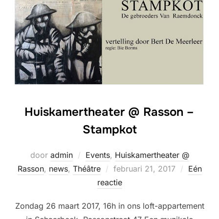
Huiskamertheater @ Rasson –
Stampkot
door
admin
Events
,
Huiskamertheater @
Geplaatst
Rasson
,
news
,
Théâtre
februari 21, 2017
Eén
op
reactie
Zondag 26 maart 2017, 16h in ons loft-appartement