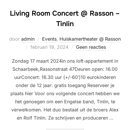
Living Room Concert @ Rasson –
Tinlin
door
admin
Events
,
Huiskamertheater @ Rasson
Geplaatst
februari 19, 2024
Geen reacties
op
Zondag 17 maart 2024in ons loft-appartement in
Schaarbeek,Rassonstraat 47Deuren open: 16.00
uurConcert: 16.30 uur (+/-60′)10 eurokinderen
onder de 12 jaar: gratis toegang Reserveer je
plaats hier Voor ons volgende concert hebben we
het genoegen om een Engelse band, Tinlin, te
verwelkomen. Het duo bestaat uit de broers Alex
en Rolf Tinlin. Ze schrijven en produceren …