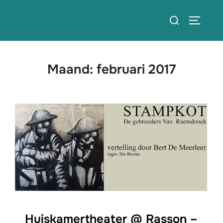
Ga
Zoek
naar
TOGGLE
naar:
de
inhoud
Maand:
februari 2017
Huiskamertheater @ Rasson –