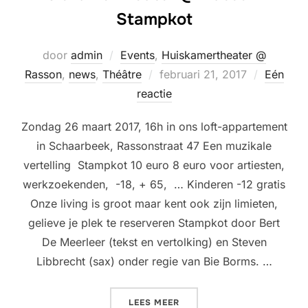
Stampkot
door
admin
Events
,
Huiskamertheater @
Geplaatst
Rasson
,
news
,
Théâtre
februari 21, 2017
Eén
op
reactie
Zondag 26 maart 2017, 16h in ons loft-appartement
in Schaarbeek, Rassonstraat 47 Een muzikale
vertelling Stampkot 10 euro 8 euro voor artiesten,
werkzoekenden, -18, + 65, … Kinderen -12 gratis
Onze living is groot maar kent ook zijn limieten,
gelieve je plek te reserveren Stampkot door Bert
De Meerleer (tekst en vertolking) en Steven
Libbrecht (sax) onder regie van Bie Borms. …
“HUISKAMERTHEATER @ RA
LEES MEER