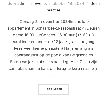
Geplaatst
door
admin
Events
oktober 19, 2024
Geen
op
reacties
Zondag 24 november 2024in ons loft-
appartement in Schaarbeek,Rassonstraat 47Deuren
open: 16.00 uurConcert: 16.30 uur (+/-60′)10
eurokinderen onder de 12 jaar: gratis toegang
Reserveer hier je plaats(en) Na jarenlang als
contrabassist op de podia van Belgische en
Europese jazzclubs te staan, legt Axel Gilain zijn
contrabas aan de kant om terug te keren naar zijn
…
“LIVINGROOM CONCERT @ 
LEES MEER