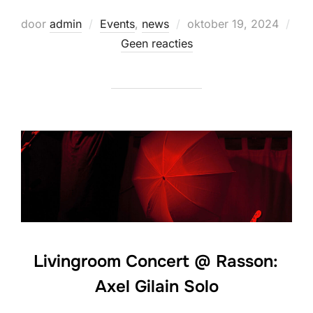
Geplaatst
door
admin
Events
,
news
oktober 19, 2024
op
Geen reacties
Livingroom Concert @ Rasson:
Axel Gilain Solo