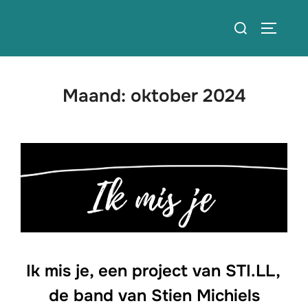
Ga
Zoek
naar
TOGGLE
naar:
de
inhoud
Maand:
oktober 2024
Ik mis je, een project van STI.LL,
de band van Stien Michiels