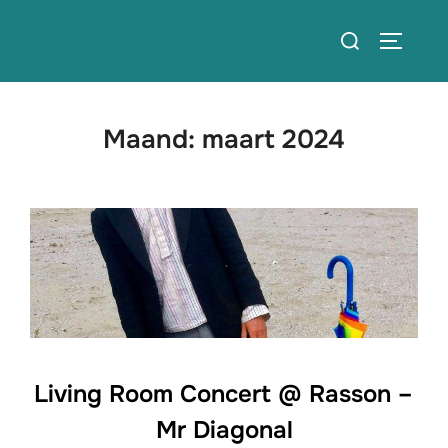
Ga
Zoek
naar
TOGGLE
naar:
de
inhoud
Maand:
maart 2024
Living Room Concert @ Rasson –
Mr Diagonal