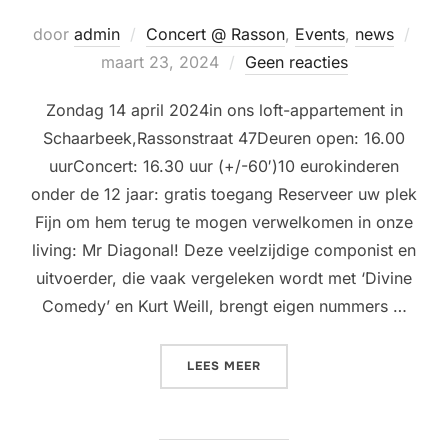
Gepl
door
admin
Concert @ Rasson
,
Events
,
news
op
maart 23, 2024
Geen reacties
Zondag 14 april 2024in ons loft-appartement in
Schaarbeek,Rassonstraat 47Deuren open: 16.00
uurConcert: 16.30 uur (+/-60′)10 eurokinderen
onder de 12 jaar: gratis toegang Reserveer uw plek
Fijn om hem terug te mogen verwelkomen in onze
living: Mr Diagonal! Deze veelzijdige componist en
uitvoerder, die vaak vergeleken wordt met ‘Divine
Comedy’ en Kurt Weill, brengt eigen nummers …
“LIVING ROOM CONCERT @
LEES MEER