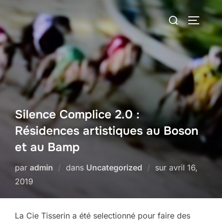
Aller
Rechercher :
au
PERMUT
contenu
Silence Complice 2.0 :
Résidences artistiques au Boson
et au Bamp
Publié
par
admin
dans
Uncategorized
sur
avril 16,
le
2019
La Cie Tisserin a été selectionné pour faire des