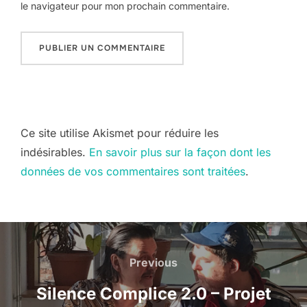
le navigateur pour mon prochain commentaire.
Ce site utilise Akismet pour réduire les
indésirables.
En savoir plus sur la façon dont les
données de vos commentaires sont traitées
.
Navigation
de
Previous
Previous
l’article
Silence Complice 2.0 – Projet