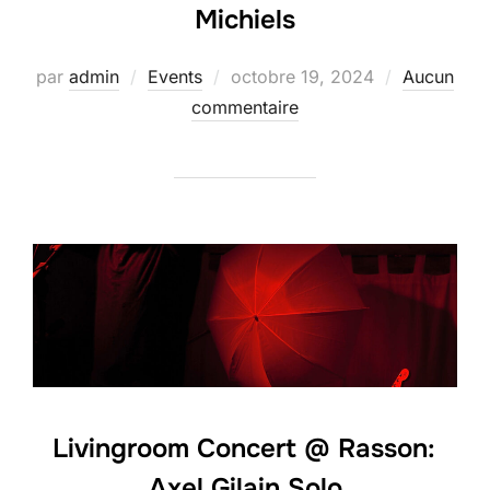
Michiels
Publié
par
admin
Events
octobre 19, 2024
Aucun
le
commentaire
Livingroom Concert @ Rasson:
Axel Gilain Solo