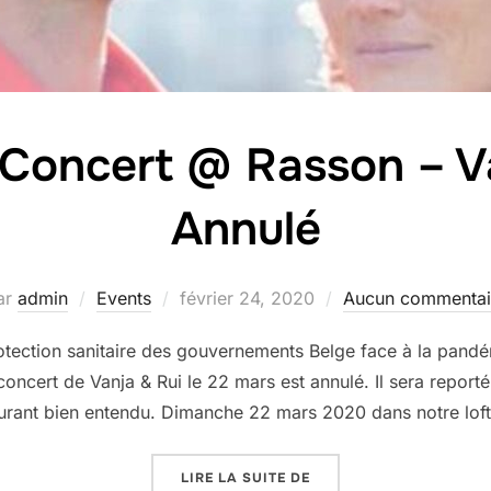
Concert @ Rasson – Va
Annulé
Publié
ar
admin
Events
février 24, 2020
Aucun commentai
le
tection sanitaire des gouvernements Belge face à la pan
oncert de Vanja & Rui le 22 mars est annulé. Il sera reporté
urant bien entendu. Dimanche 22 mars 2020 dans notre lo
« LIVINGROOM CONCERT
LIRE LA SUITE DE