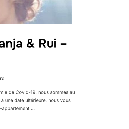
nja & Rui –
re
démie de Covid-19, nous sommes au
 à une date ultérieure, nous vous
ft-appartement …
 @ RASSON – VANJA & RUI – ANNULÉ »