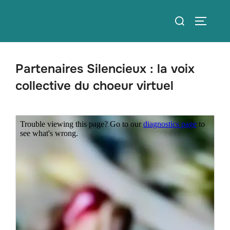
Aller
Rechercher :
au
PERMUT
contenu
Partenaires Silencieux : la voix
collective du choeur virtuel