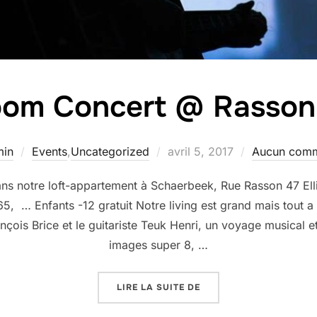
oom Concert @ Rasson –
Publié
min
Events
,
Uncategorized
avril 5, 2017
Aucun comm
le
ns notre loft-appartement à Schaerbeek, Rue Rasson 47 Ell
5, … Enfants -12 gratuit Notre living est grand mais tout a 
nçois Brice et le guitariste Teuk Henri, un voyage musical e
images super 8, …
« LIVING ROOM CONCER
LIRE LA SUITE DE