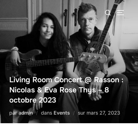
Aller
Rechercher :
au
PERMUT
contenu
Living Room Concert @ Rasson :
Nicolas & Eva Rose Thys – 8
octobre 2023
Publié
par
admin
dans
Events
sur
mars 27, 2023
le